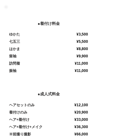
●着付け料金
ゆかた
¥3,500
七五三
¥5,500
はかま
¥8,800
留袖
¥9,900
訪問着
¥11,000
​振袖
¥11,000
●成人式料金
ヘアセットのみ
¥12,100
​着付けのみ
¥20,900
ヘア+着付け
¥33,000
ヘア+着付け+メイク
¥36,300
※前撮り撮影
¥66,000