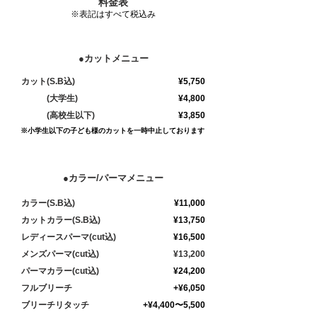
料金表
※表記はすべて税込み
●カットメニュー
カット(S.B込)
¥5,75
0
(大学生)
¥4,800
(高校生以下)
¥3,850
※小学生以下の子ども様のカットを一時中止しております
●カラー/パーマメニュー
カラー(S.B込)
¥11,00
0
カットカラー(S.B込)
¥13,750
レディースパーマ(cut込)
¥16,500
メンズパーマ(cut込)
¥13,200
パーマカラー(cut込)
¥24,200
フル​ブリーチ
+¥6,050
​ブリーチリタッチ
+¥4,400〜5,500